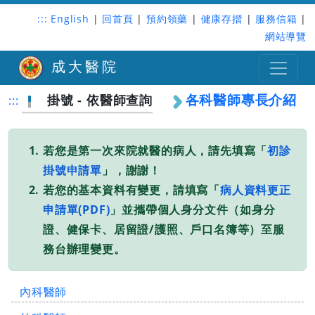
:::
English
|
回首頁
|
預約領藥
|
健康存摺
|
服務信箱
|
網站導覽
成大醫院
各科醫師專長介紹
掛號 - 依醫師查詢
:::
若您是第一次來院就醫的病人，請先填寫「
初診
掛號申請單
」，謝謝！
若您的基本資料有變更，請填寫「
病人資料更正
申請單(PDF)
」並攜帶個人身分文件（如身分
證、健保卡、居留證/護照、戶口名簿等）至服
務台辦理變更。
內科醫師