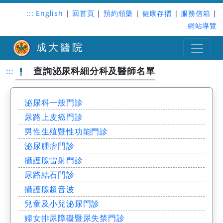
:::
English
|
回首頁
|
預約領藥
|
健康存摺
|
服務信箱
|
網站導覽
成大醫院
查詢泌尿科細分科及醫師名單
:::
泌尿科一般門診
尿路上皮癌門診
男性生殖暨性功能門診
泌尿腫瘤門診
攝護腺雷射門診
尿路結石門診
攝護腺超音波
兒童及小兒泌尿門診
婦女排尿障礙暨尿失禁門診