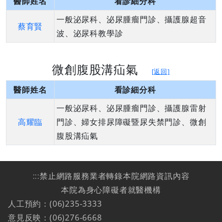
醫師姓名
看診細分科
一般泌尿科、泌尿腫瘤門診、攝護腺超音
蔡育賢
波、泌尿科教學診
微創腹股溝疝氣
[返回]
醫師姓名
看診細分科
一般泌尿科、泌尿腫瘤門診、攝護腺雷射
高耀臨
門診、婦女排尿障礙暨尿失禁門診、微創
腹股溝疝氣
:::
禁止網路服務業者轉錄本院網路資訊內容
本院為身心障礙者就醫機構
人工預約：(06)235-3333
意見反映：(06)276-6668