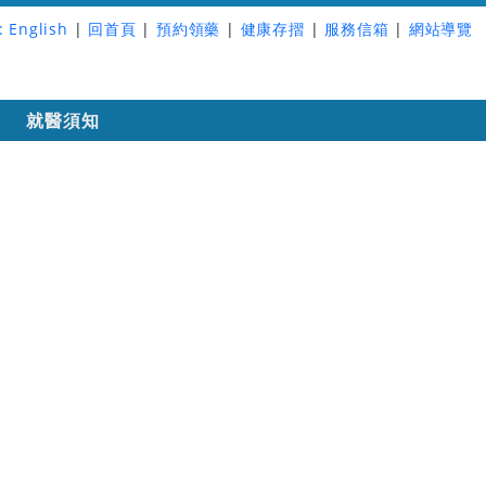
:
English
|
回首頁
|
預約領藥
|
健康存摺
|
服務信箱
|
網站導覽
詢
就醫須知