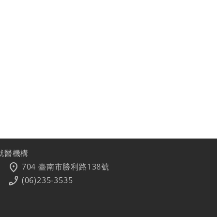
就醫機構
location_on
704 臺南市勝利路138號
phone_enabled
(06)235-3535