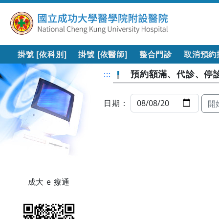
掛號 [依科別]
掛號 [依醫師]
整合門診
取消預約
預約額滿、代診、停
:::
日期：
開
成大 e 療通