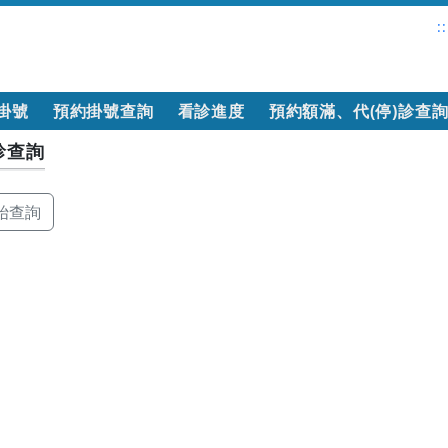
::
掛號
預約掛號查詢
看診進度
預約額滿、代(停)診查
診查詢
始查詢