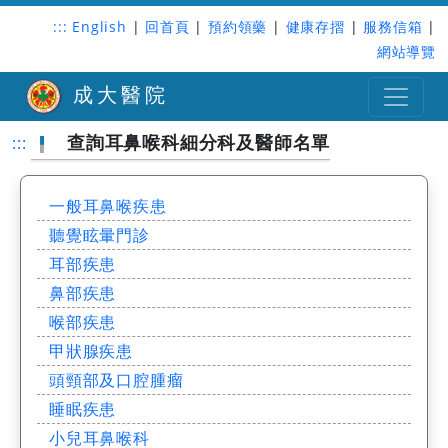
:::
English
|
回首頁
|
預約領藥
|
健康存摺
|
服務信箱
|
網站導覽
成大醫院
查詢耳鼻喉科細分科及醫師名單
:::
一般耳鼻喉疾患
聽覺眩暈門診
耳部疾患
鼻部疾患
喉部疾患
甲狀腺疾患
頭頸部及口腔腫瘤
睡眠疾患
小兒耳鼻喉科