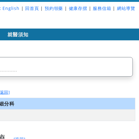
:
English
|
回首頁
|
預約領藥
|
健康存摺
|
服務信箱
|
網站導覽
詢
就醫須知
[返回]
細分科
療
[返回]