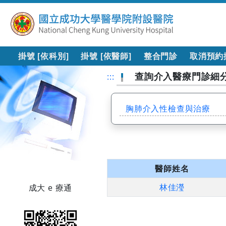
掛號 [依科別]
掛號 [依醫師]
整合門診
取消預約
查詢介入醫療門診細
:::
胸肺介入性檢查與治療
醫師姓名
林佳瀅
成大 e 療通