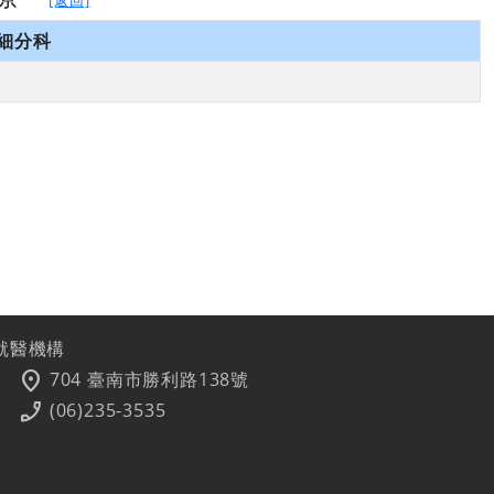
細分科
就醫機構
location_on
704 臺南市勝利路138號
phone_enabled
(06)235-3535