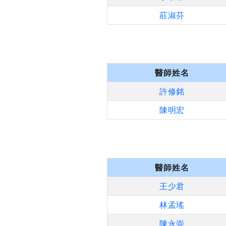
莊淑芬
醫師姓名
許修銘
陳明宏
醫師姓名
王少君
林孟瑤
陳永崇