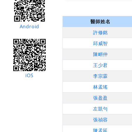
醫師姓名
Android
許修銘
邱威智
陳畊仲
王少君
iOS
李宗霖
林孟瑤
張盈盈
左凱勻
張禎容
陳孟延