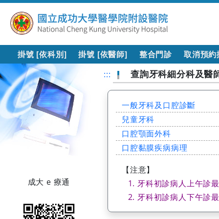
掛號 [依科別]
掛號 [依醫師]
整合門診
取消預約
查詢牙科細分科及醫
:::
一般牙科及口腔診斷
兒童牙科
口腔顎面外科
口腔黏膜疾病病理
【注意】
成大 e 療通
牙科初診病人上午診最晚
牙科初診病人下午診最晚