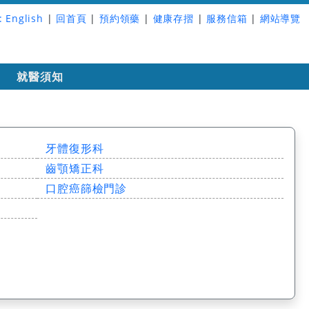
:
English
|
回首頁
|
預約領藥
|
健康存摺
|
服務信箱
|
網站導覽
詢
就醫須知
牙體復形科
齒顎矯正科
口腔癌篩檢門診