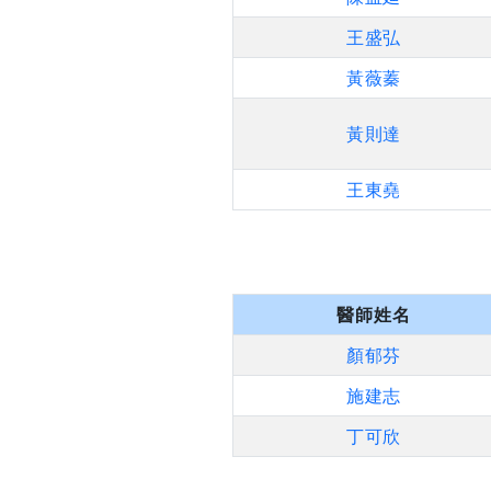
王盛弘
黃薇蓁
黃則達
王東堯
醫師姓名
顏郁芬
施建志
丁可欣