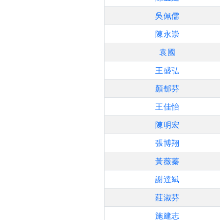
吳佩儒
陳永崇
袁國
王盛弘
顏郁芬
王佳怡
陳明宏
張博翔
黃薇蓁
謝達斌
莊淑芬
施建志