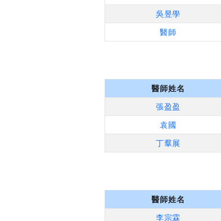
吳昱學
醫師
醫師姓名
張盈盈
袁國
丁羣展
醫師姓名
李宗霖