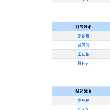
醫師姓名
張禎容
吳佩儒
王佳怡
羅任邦
醫師姓名
陳畊仲
陳孟延