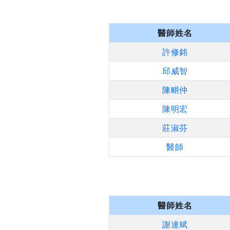
醫師姓名
許修銘
邱威智
陳畊仲
陳明宏
莊淑芬
醫師
醫師姓名
謝達斌