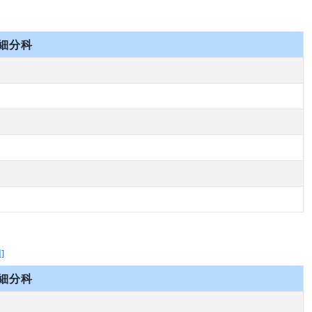
細分科
]
細分科