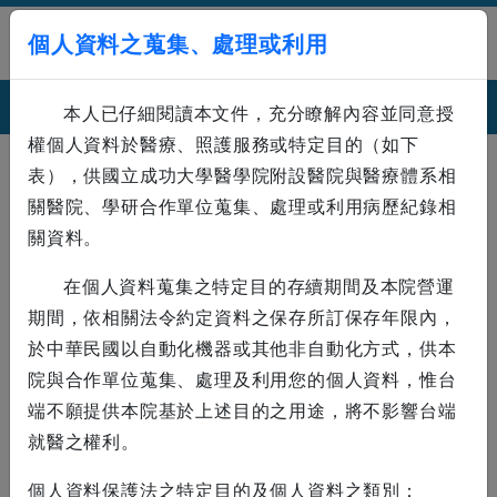
:::
English
|
回首頁
|
預約領藥
|
健康存摺
|
服務信箱
|
個人資料之蒐集、處理或利用
網站導覽
成大醫院
本人已仔細閱讀本文件，充分瞭解內容並同意授
權個人資料於醫療、照護服務或特定目的（如下
初診掛號申請單
:::
表），供國立成功大學醫學院附設醫院與醫療體系相
關醫院、學研合作單位蒐集、處理或利用病歷紀錄相
關資料。
在個人資料蒐集之特定目的存續期間及本院營運
性別
期間，依相關法令約定資料之保存所訂保存年限內，
於中華民國以自動化機器或其他非自動化方式，供本
男
女
院與合作單位蒐集、處理及利用您的個人資料，惟台
姓名
端不願提供本院基於上述目的之用途，將不影響台端
就醫之權利。
出生日期
個人資料保護法之特定目的及個人資料之類別：