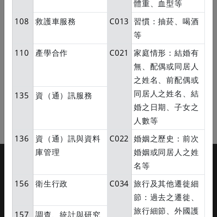
體重、血型等
聯絡人地址
108
救護車服務
C013
習慣：抽菸、喝酒
等
預約提醒
110
產學合作
C021
家庭情形：結婚有
是否同意預約看診或排檢，本院以電子郵件或簡訊提醒
無、配偶或同居人
您？
之姓名、前配偶或
同意
不同意
同居人之姓名、結
135
資（通）訊服務
婚之日期、子女之
人數等
送出
回掛號網頁
136
資（通）訊與資料
C022
婚姻之歷史：前次
庫管理
婚姻或同居人之姓
:::
禁止網路服務業者轉錄本院網路資訊內容
名等
本院為身心障礙者就醫機構
156
衛生行政
C034
旅行及其他遷徙細
人工預約：(06)235-3333
節：過去之遷徙、
意見反映：(06)276-6668
旅行細節、外國護
醫院網站：
https://web.hosp.ncku.edu.tw/nckm/
157
調查、統計與研究