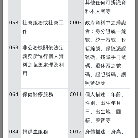
其他任何可辨識資
料本人者等
058
社會服務或社會工
C003
政府資料中之辨識
通訊地址
作
者：身分證統一編
同上
號、統一證號、稅
063
非公務機關依法定
籍編號、保險憑證
義務所進行個人資
號碼、殘障手冊號
聯絡人姓名
料之蒐集處理及利
碼、退休證之號
用
碼、證照號碼、護
照號碼等
聯絡人關係
064
保健醫療服務
C011
個人描述：年齡、
性別、出生年月
日、出生地、國
聯絡人電話
籍、聲音等
084
捐供血服務
C012
身體描述：身高、