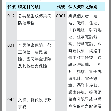
代號
特定目的項目
代號
個人資料之類別
012
公共衛生或傳染病
C001
辨識個人者：姓
市話
防治事務
名、職稱、住址、
工作地址、以前地
址、住家電話號
手機
碼、行動電話、即
031
全民健康保險、勞
時通帳號、網路平
工保險、農民保
臺申請之帳號、通
險、國民年金保險
出生地
訊及戶籍地址、相
及其他社會保險
片、指紋、電子郵
遞地址、電子簽
電子郵件
章、憑證卡序號、
憑證序號、提供網
路身分認證或申辦
042
兵役、替代役行政
戶籍地址
查詢服務之紀錄及
事務