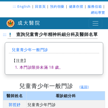
:::
English
|
回首頁
|
預約領藥
|
健康存摺
|
服務信箱
|
網站導覽
成大醫院
查詢兒童青少年精神科細分科及醫師名單
:::
兒童青少年一般門診
【注意】
本門診限掛未滿 18 歲。
兒童青少年一般門診
[返回]
醫師姓名
看診細分科
郭哲妤
兒童青少年門診