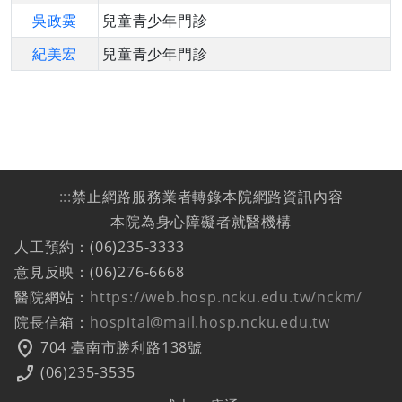
吳政霙
兒童青少年門診
紀美宏
兒童青少年門診
:::
禁止網路服務業者轉錄本院網路資訊內容
本院為身心障礙者就醫機構
人工預約：(06)235-3333
意見反映：(06)276-6668
醫院網站：
https://web.hosp.ncku.edu.tw/nckm/
院長信箱：
hospital@mail.hosp.ncku.edu.tw
location_on
704 臺南市勝利路138號
phone_enabled
(06)235-3535