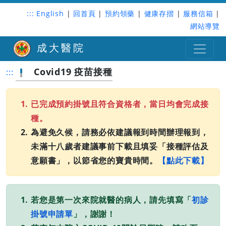
:::
English
|
回首頁
|
預約領藥
|
健康存摺
|
服務信箱
|
網站導覽
成大醫院
Covid19 疫苗接種
:::
已完成預約掛號且符合資格者，當日均會完成接
種。
為避免久候，請務必依建議報到時間辦理報到，
未滿十八歲者建議事前下載且填妥「接種評估及
意願書」，以節省您的寶貴時間。
【點此下載】
若您是第一次來院就醫的病人，請先填寫「
初診
掛號申請單
」，謝謝！