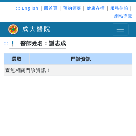
:::
English
|
回首頁
|
預約領藥
|
健康存摺
|
服務信箱
|
網站導覽
成大醫院
醫師姓名：謝志成
:::
選取
門診資訊
查無相關門診資訊！