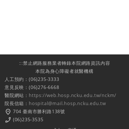
:::
禁止網路服務業者轉錄本院網路資訊內容
本院為身心障礙者就醫機構
人工預約：(06)235-3333
意見反映：(06)276-6668
醫院網站：
https://web.hosp.ncku.edu.tw/nckm/
院長信箱：
hospital@mail.hosp.ncku.edu.tw
location_on
704 臺南市勝利路138號
phone_enabled
(06)235-3535