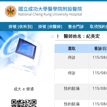
掛號 [依科別]
掛號 [依醫師]
整合門診
取消預約
醫師姓名：紀美宏
:::
選取
看診日
停診
115/08
停診
115/08
預約額滿
115/08
成大 e 療通
預約額滿
115/08