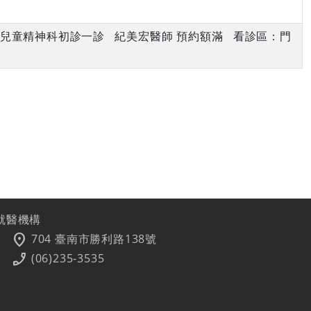
上午 兒童精神科初診一診 紀美宏醫師 預約額滿 看診區：門
就醫機構
location_on
704 臺南市勝利路138號
phone_enabled
(06)235-3535