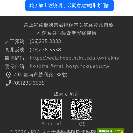
我了解上述說明，並同意繼續掛此門診
:::
禁止網路服務業者轉錄本院網路資訊內容
本院為身心障礙者就醫機構
人工預約：(06)235-3333
意見反映：(06)276-6668
醫院網站：
https://web.hosp.ncku.edu.tw/nckm/
院長信箱：
hospital@mail.hosp.ncku.edu.tw
location_on
704 臺南市勝利路138號
phone_enabled
(06)235-3535
成大 e 療通
Android
iOS
© 2026 - 國立成功大學醫學院附設醫院