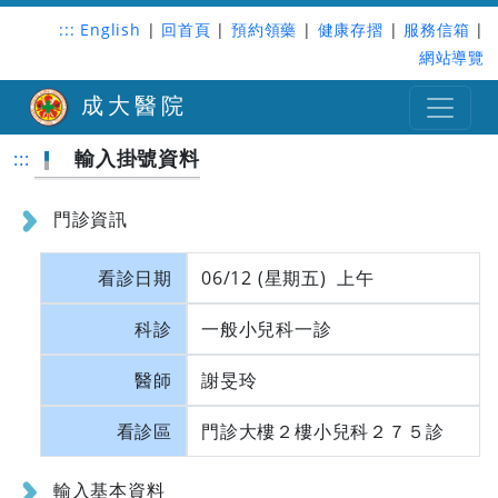
:::
English
|
回首頁
|
預約領藥
|
健康存摺
|
服務信箱
|
網站導覽
成大醫院
輸入掛號資料
:::
門診資訊
看診日期
06/12 (星期五) 上午
科診
一般小兒科一診
醫師
謝旻玲
看診區
門診大樓２樓小兒科２７５診
輸入基本資料