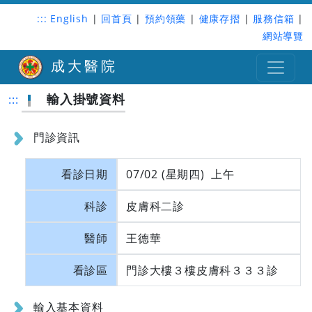
:::
English
|
回首頁
|
預約領藥
|
健康存摺
|
服務信箱
|
網站導覽
成大醫院
輸入掛號資料
:::
門診資訊
看診日期
07/02 (星期四) 上午
科診
皮膚科二診
醫師
王德華
看診區
門診大樓３樓皮膚科３３３診
輸入基本資料