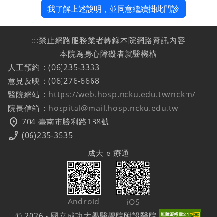
我了解上述說明，並同意繼續掛此門診
:::
禁止網路服務業者轉錄本院網路資訊內容
本院為身心障礙者就醫機構
人工預約：(06)235-3333
意見反映：(06)276-6668
醫院網站：
https://web.hosp.ncku.edu.tw/nckm/
院長信箱：
hospital@mail.hosp.ncku.edu.tw
location_on
704 臺南市勝利路138號
phone_enabled
(06)235-3535
成大 e 療通
Android
iOS
© 2026 - 國立成功大學醫學院附設醫院