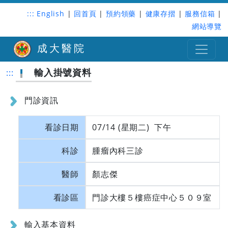
:::
English
|
回首頁
|
預約領藥
|
健康存摺
|
服務信箱
|
網站導覽
成大醫院
輸入掛號資料
:::
門診資訊
看診日期
07/14 (星期二) 下午
科診
腫瘤內科三診
醫師
顏志傑
看診區
門診大樓５樓癌症中心５０９室
輸入基本資料