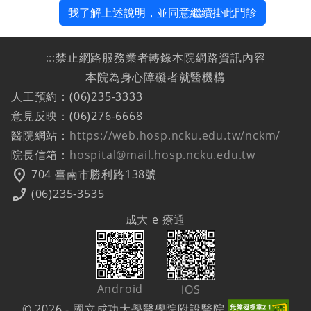
我了解上述說明，並同意繼續掛此門診
:::
禁止網路服務業者轉錄本院網路資訊內容
本院為身心障礙者就醫機構
人工預約：(06)235-3333
意見反映：(06)276-6668
醫院網站：
https://web.hosp.ncku.edu.tw/nckm/
院長信箱：
hospital@mail.hosp.ncku.edu.tw
location_on
704 臺南市勝利路138號
phone_enabled
(06)235-3535
成大 e 療通
Android
iOS
© 2026 - 國立成功大學醫學院附設醫院