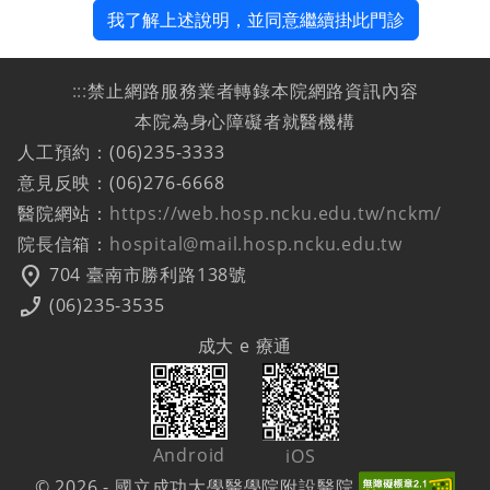
我了解上述說明，並同意繼續掛此門診
:::
禁止網路服務業者轉錄本院網路資訊內容
本院為身心障礙者就醫機構
人工預約：(06)235-3333
意見反映：(06)276-6668
醫院網站：
https://web.hosp.ncku.edu.tw/nckm/
院長信箱：
hospital@mail.hosp.ncku.edu.tw
location_on
704 臺南市勝利路138號
phone_enabled
(06)235-3535
成大 e 療通
Android
iOS
© 2026 - 國立成功大學醫學院附設醫院