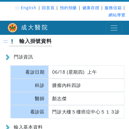
:::
English
|
回首頁
|
預約領藥
|
健康存摺
|
服務信箱
|
網站導覽
成大醫院
輸入掛號資料
:::
門診資訊
看診日期
06/18 (星期四) 上午
科診
腫瘤內科四診
醫師
顏志傑
看診區
門診大樓５樓癌症中心５１３診
輸入基本資料