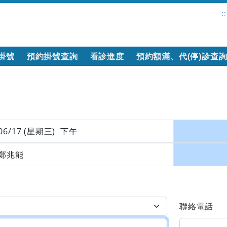
::
掛號
預約掛號查詢
看診進度
預約額滿、代(停)診查
06/17 (星期三) 下午
鄭兆能
聯絡電話