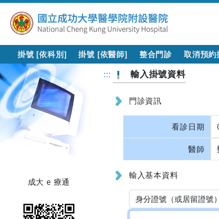
掛號 [依科別]
掛號 [依醫師]
整合門診
取消預約
輸入掛號資料
:::
門診資訊
看診日期
醫師
輸入基本資料
成大 e 療通