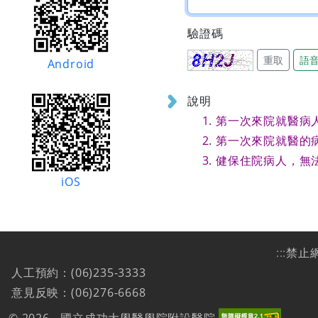
驗證碼
重取
語
Android
說明
第一次來院就醫病
第一次來院就醫的
健保住院病人，無
iOS
:::
禁止
人工預約：(06)235-3333
意見反映：(06)276-6668
© 2026 - 國立成功大學醫學院附設醫院