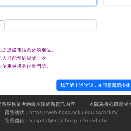
音
人之連絡電話為必填欄位。
病人只能預約掛號一次
法使用健保身份看門診。
我了解上述說明，並同意繼續掛此
網路服務業者轉錄本院網路資訊內容
本院為身心障礙者
醫院網站：
https://web.hosp.ncku.edu.tw/nckm/
院長信箱：
hospital@mail.hosp.ncku.edu.tw