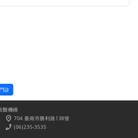
門診
就醫機構
location_on
704 臺南市勝利路138號
phone_enabled
(06)235-3535