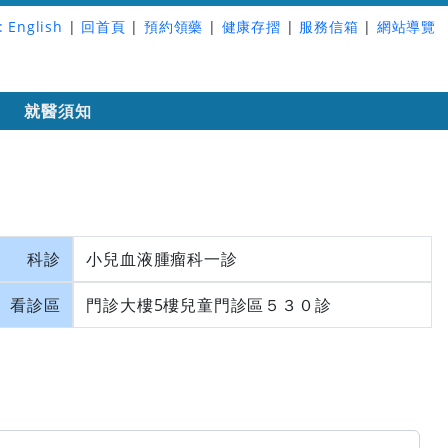
:
English
|
回首頁
|
預約領藥
|
健康存摺
|
服務信箱
|
網站導覽
詢
就醫須知
科診
小兒血液腫瘤科一診
看診區
門診大樓5樓兒童門診區５３０診