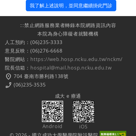
我了解上述說明，並同意繼續掛此門診
:::
禁止網路服務業者轉錄本院網路資訊內容
本院為身心障礙者就醫機構
人工預約：(06)235-3333
意見反映：(06)276-6668
醫院網站：
https://web.hosp.ncku.edu.tw/nckm/
院長信箱：
hospital@mail.hosp.ncku.edu.tw
location_on
704 臺南市勝利路138號
phone_enabled
(06)235-3535
成大 e 療通
Android
iOS
© 2026 - 國立成功大學醫學院附設醫院