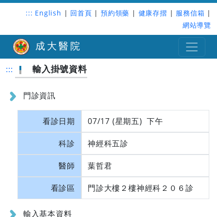
:::
English
|
回首頁
|
預約領藥
|
健康存摺
|
服務信箱
|
網站導覽
成大醫院
輸入掛號資料
:::
門診資訊
看診日期
07/17 (星期五) 下午
科診
神經科五診
醫師
葉哲君
看診區
門診大樓２樓神經科２０６診
輸入基本資料