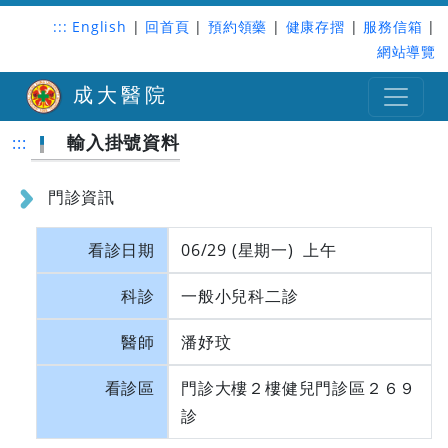
:::
English
|
回首頁
|
預約領藥
|
健康存摺
|
服務信箱
|
網站導覽
成大醫院
輸入掛號資料
:::
門診資訊
看診日期
06/29 (星期一) 上午
科診
一般小兒科二診
醫師
潘妤玟
看診區
門診大樓２樓健兒門診區２６９
診