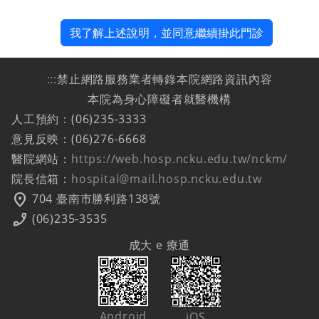
我了解上述說明，並同意繼續掛此門診
:::
禁止網路服務業者轉錄本院網路資訊內容
本院為身心障礙者就醫機構
人工預約：(06)235-3333
意見反映：(06)276-6668
醫院網站：
https://web.hosp.ncku.edu.tw/nckm/
院長信箱：
hospital@mail.hosp.ncku.edu.tw
location_on
704 臺南市勝利路138號
phone_enabled
(06)235-3535
成大 e 療通
Android
iOS