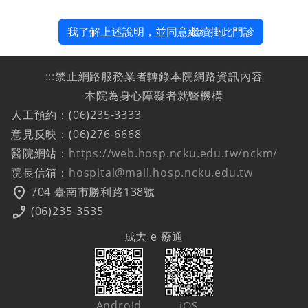
我了解上述說明，並同意繼續掛此門診
:::
禁止網路服務業者轉錄本院網路資訊內容
本院為身心障礙者就醫機構
人工預約：(06)235-3333
意見反映：(06)276-6668
醫院網站：
https://web.hosp.ncku.edu.tw/nckm/
院長信箱：
hospital@mail.hosp.ncku.edu.tw
location_on
704 臺南市勝利路138號
phone_enabled
(06)235-3535
成大 e 療通
Android
iOS