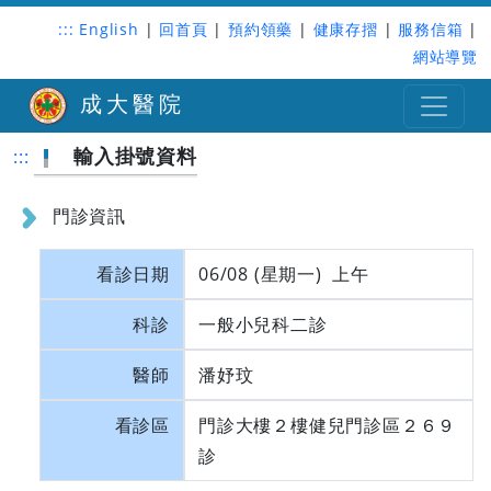
:::
English
|
回首頁
|
預約領藥
|
健康存摺
|
服務信箱
|
網站導覽
成大醫院
輸入掛號資料
:::
門診資訊
看診日期
06/08 (星期一) 上午
科診
一般小兒科二診
醫師
潘妤玟
看診區
門診大樓２樓健兒門診區２６９
診