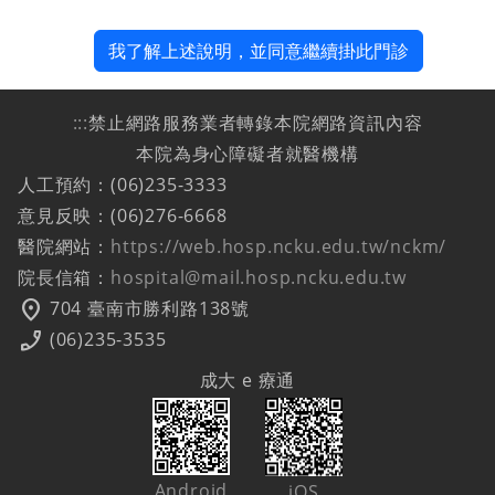
我了解上述說明，並同意繼續掛此門診
:::
禁止網路服務業者轉錄本院網路資訊內容
本院為身心障礙者就醫機構
人工預約：(06)235-3333
意見反映：(06)276-6668
醫院網站：
https://web.hosp.ncku.edu.tw/nckm/
院長信箱：
hospital@mail.hosp.ncku.edu.tw
location_on
704 臺南市勝利路138號
phone_enabled
(06)235-3535
成大 e 療通
Android
iOS