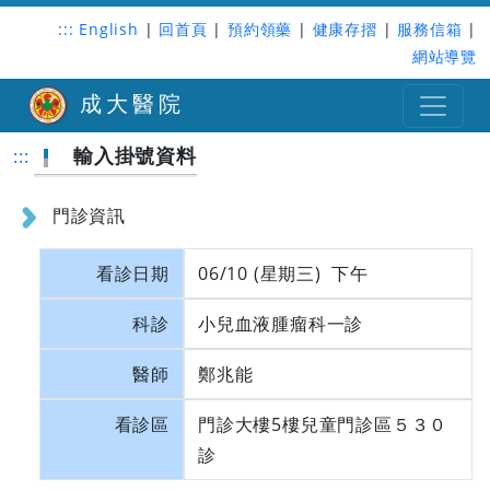
:::
English
|
回首頁
|
預約領藥
|
健康存摺
|
服務信箱
|
網站導覽
成大醫院
輸入掛號資料
:::
門診資訊
看診日期
06/10 (星期三) 下午
科診
小兒血液腫瘤科一診
醫師
鄭兆能
看診區
門診大樓5樓兒童門診區５３０
診