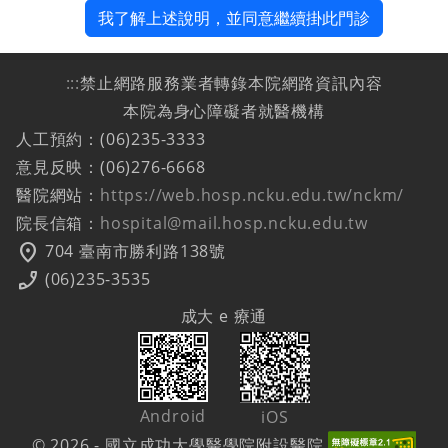
我了解上述說明，並同意繼續掛此門診
:::
禁止網路服務業者轉錄本院網路資訊內容
本院為身心障礙者就醫機構
人工預約：(06)235-3333
意見反映：(06)276-6668
醫院網站：
https://web.hosp.ncku.edu.tw/nckm/
院長信箱：
hospital@mail.hosp.ncku.edu.tw
location_on
704 臺南市勝利路138號
phone_enabled
(06)235-3535
成大 e 療通
Android
iOS
© 2026 - 國立成功大學醫學院附設醫院