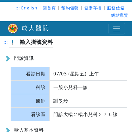
:::
English
|
回首頁
|
預約領藥
|
健康存摺
|
服務信箱
|
網站導覽
成大醫院
輸入掛號資料
:::
門診資訊
看診日期
07/03 (星期五) 上午
科診
一般小兒科一診
醫師
謝旻玲
看診區
門診大樓２樓小兒科２７５診
輸入基本資料