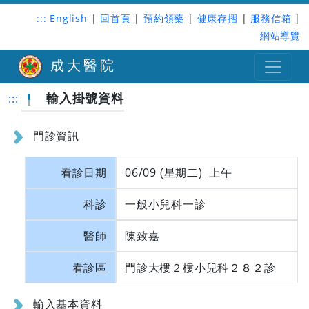
:::
English
|
回首頁
|
預約領藥
|
健康存摺
|
服務信箱
|
網站導覽
成大醫院
輸入掛號資料
:::
門診資訊
看診日期
06/09 (星期二) 上午
科診
一般小兒科一診
醫師
陳致嘉
看診區
門診大樓２樓小兒科２８２診
輸入基本資料