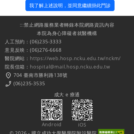
我了解上述說明，並同意繼續掛此門診
:::
禁止網路服務業者轉錄本院網路資訊內容
本院為身心障礙者就醫機構
人工預約：(06)235-3333
意見反映：(06)276-6668
醫院網站：
https://web.hosp.ncku.edu.tw/nckm/
院長信箱：
hospital@mail.hosp.ncku.edu.tw
location_on
704 臺南市勝利路138號
phone_enabled
(06)235-3535
成大 e 療通
Android
iOS
© 2026 - 國立成功大學醫學院附設醫院