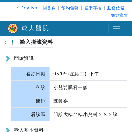
:::
English
|
回首頁
|
預約領藥
|
健康存摺
|
服務信箱
|
網站導覽
成大醫院
輸入掛號資料
:::
門診資訊
看診日期
06/09 (星期二) 下午
科診
小兒腎臟科一診
醫師
陳致嘉
看診區
門診大樓２樓小兒科２８２診
輸入基本資料