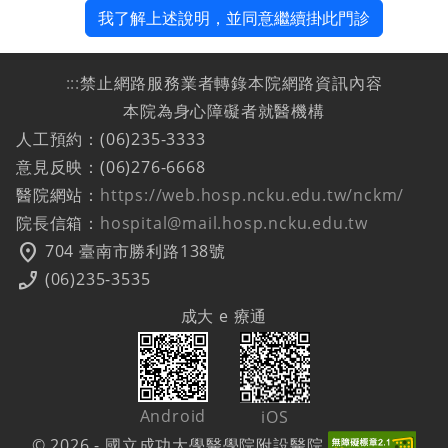
我了解上述說明，並同意繼續掛此門診
:::
禁止網路服務業者轉錄本院網路資訊內容
本院為身心障礙者就醫機構
人工預約：(06)235-3333
意見反映：(06)276-6668
醫院網站：
https://web.hosp.ncku.edu.tw/nckm/
院長信箱：
hospital@mail.hosp.ncku.edu.tw
location_on
704 臺南市勝利路138號
phone_enabled
(06)235-3535
成大 e 療通
Android
iOS
© 2026 - 國立成功大學醫學院附設醫院