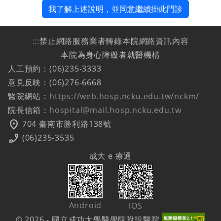
我了解上述說明，並同意繼續掛此門診
:::
禁止網路服務業者轉錄本院網路資訊內容
本院為身心障礙者就醫機構
人工預約：(06)235-3333
意見反映：(06)276-6668
醫院網站：
https://web.hosp.ncku.edu.tw/nckm/
院長信箱：
hospital@mail.hosp.ncku.edu.tw
location_on
704 臺南市勝利路138號
phone_enabled
(06)235-3535
成大 e 療通
Android
iOS
© 2026 - 國立成功大學醫學院附設醫院