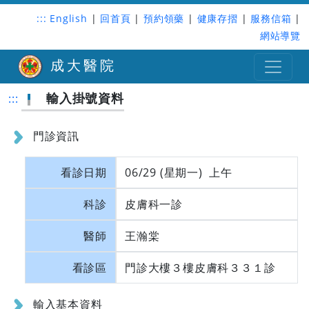
:::
English
|
回首頁
|
預約領藥
|
健康存摺
|
服務信箱
|
網站導覽
成大醫院
輸入掛號資料
:::
門診資訊
看診日期
06/29 (星期一) 上午
科診
皮膚科一診
醫師
王瀚棠
看診區
門診大樓３樓皮膚科３３１診
輸入基本資料