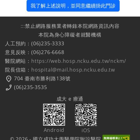
我了解上述說明，並同意繼續掛此門診
:::
禁止網路服務業者轉錄本院網路資訊內容
本院為身心障礙者就醫機構
人工預約：(06)235-3333
意見反映：(06)276-6668
醫院網站：
https://web.hosp.ncku.edu.tw/nckm/
院長信箱：
hospital@mail.hosp.ncku.edu.tw
location_on
704 臺南市勝利路138號
phone_enabled
(06)235-3535
成大 e 療通
Android
iOS
© 2026 - 國立成功大學醫學院附設醫院