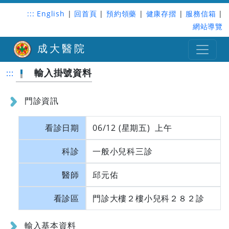
:::
English
|
回首頁
|
預約領藥
|
健康存摺
|
服務信箱
|
網站導覽
成大醫院
輸入掛號資料
:::
門診資訊
看診日期
06/12 (星期五) 上午
科診
一般小兒科三診
醫師
邱元佑
看診區
門診大樓２樓小兒科２８２診
輸入基本資料