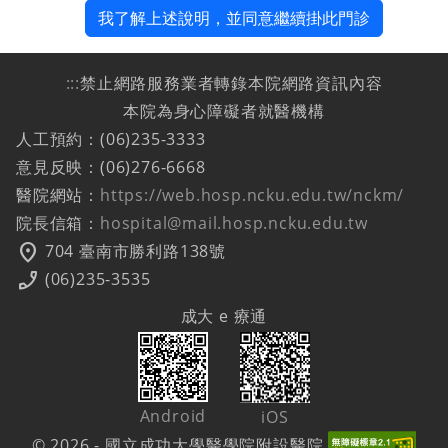
我了解上述說明，並同意繼續掛此門診
:::
禁止網路服務業者轉錄本院網路資訊內容
本院為身心障礙者就醫機構
人工預約：(06)235-3333
意見反映：(06)276-6668
醫院網站：
https://web.hosp.ncku.edu.tw/nckm/
院長信箱：
hospital@mail.hosp.ncku.edu.tw
location_on
704 臺南市勝利路138號
phone_enabled
(06)235-3535
成大 e 療通
Android
iOS
© 2026 - 國立成功大學醫學院附設醫院