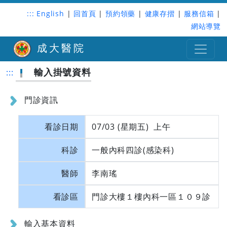
:::
English
|
回首頁
|
預約領藥
|
健康存摺
|
服務信箱
|
網站導覽
成大醫院
輸入掛號資料
:::
門診資訊
看診日期
07/03 (星期五) 上午
科診
一般內科四診(感染科)
醫師
李南瑤
看診區
門診大樓１樓內科一區１０９診
輸入基本資料