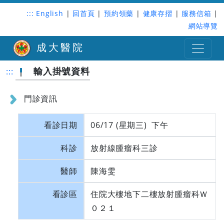
:::
English
|
回首頁
|
預約領藥
|
健康存摺
|
服務信箱
|
網站導覽
成大醫院
輸入掛號資料
:::
門診資訊
看診日期
06/17 (星期三) 下午
科診
放射線腫瘤科三診
醫師
陳海雯
看診區
住院大樓地下二樓放射腫瘤科Ｗ
０２１