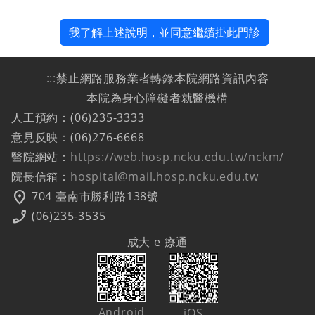
我了解上述說明，並同意繼續掛此門診
:::
禁止網路服務業者轉錄本院網路資訊內容
本院為身心障礙者就醫機構
人工預約：(06)235-3333
意見反映：(06)276-6668
醫院網站：
https://web.hosp.ncku.edu.tw/nckm/
院長信箱：
hospital@mail.hosp.ncku.edu.tw
location_on
704 臺南市勝利路138號
phone_enabled
(06)235-3535
成大 e 療通
Android
iOS