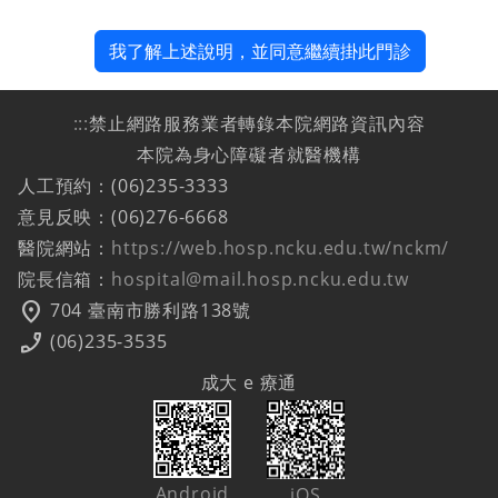
我了解上述說明，並同意繼續掛此門診
:::
禁止網路服務業者轉錄本院網路資訊內容
本院為身心障礙者就醫機構
人工預約：(06)235-3333
意見反映：(06)276-6668
醫院網站：
https://web.hosp.ncku.edu.tw/nckm/
院長信箱：
hospital@mail.hosp.ncku.edu.tw
location_on
704 臺南市勝利路138號
phone_enabled
(06)235-3535
成大 e 療通
Android
iOS