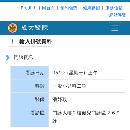
:::
English
|
回首頁
|
預約領藥
|
健康存摺
|
服務信箱
|
網站導覽
成大醫院
輸入掛號資料
:::
門診資訊
看診日期
06/22 (星期一) 上午
科診
一般小兒科二診
醫師
潘妤玟
看診區
門診大樓２樓健兒門診區２６９
診