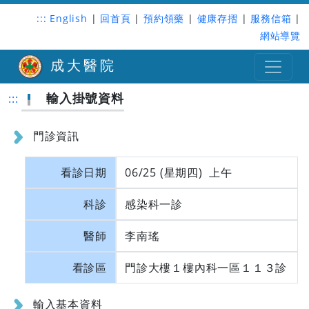
:::
English
|
回首頁
|
預約領藥
|
健康存摺
|
服務信箱
|
網站導覽
成大醫院
輸入掛號資料
:::
門診資訊
看診日期
06/25 (星期四) 上午
科診
感染科一診
醫師
李南瑤
看診區
門診大樓１樓內科一區１１３診
輸入基本資料