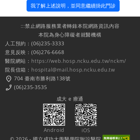
我了解上述說明，並同意繼續掛此門診
:::
禁止網路服務業者轉錄本院網路資訊內容
本院為身心障礙者就醫機構
人工預約：(06)235-3333
意見反映：(06)276-6668
醫院網站：
https://web.hosp.ncku.edu.tw/nckm/
院長信箱：
hospital@mail.hosp.ncku.edu.tw
location_on
704 臺南市勝利路138號
phone_enabled
(06)235-3535
成大 e 療通
Android
iOS
© 2026 - 國立成功大學醫學院附設醫院