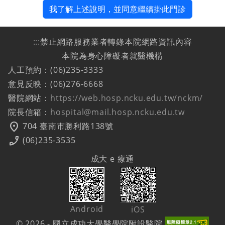
我了解上述說明，並同意繼續掛此門診
:::
禁止網路服務業者轉錄本院網路資訊內容
本院為身心障礙者就醫機構
人工預約：(06)235-3333
意見反映：(06)276-6668
醫院網站：
https://web.hosp.ncku.edu.tw/nckm/
院長信箱：
hospital@mail.hosp.ncku.edu.tw
location_on
704 臺南市勝利路138號
phone_enabled
(06)235-3535
成大 e 療通
Android
iOS
© 2026 - 國立成功大學醫學院附設醫院