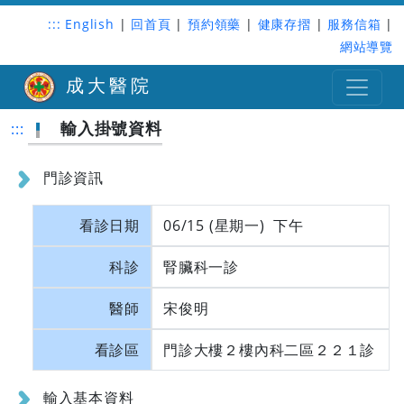
:::
English
|
回首頁
|
預約領藥
|
健康存摺
|
服務信箱
|
網站導覽
成大醫院
輸入掛號資料
:::
門診資訊
看診日期
06/15 (星期一) 下午
科診
腎臟科一診
醫師
宋俊明
看診區
門診大樓２樓內科二區２２１診
輸入基本資料