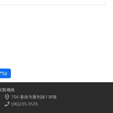
門診
就醫機構
location_on
704 臺南市勝利路138號
phone_enabled
(06)235-3535