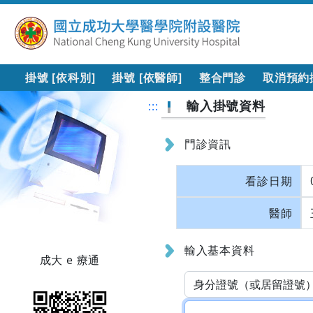
掛號 [依科別]
掛號 [依醫師]
整合門診
取消預約
輸入掛號資料
:::
門診資訊
看診日期
醫師
輸入基本資料
成大 e 療通