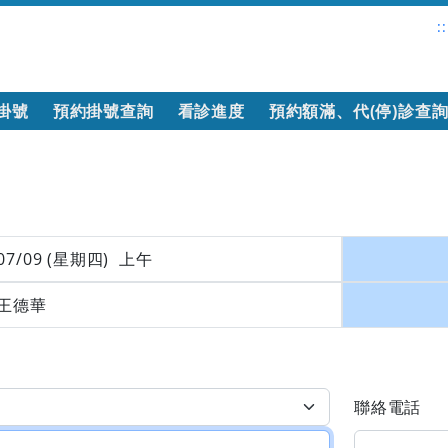
::
掛號
預約掛號查詢
看診進度
預約額滿、代(停)診查
07/09 (星期四) 上午
王德華
聯絡電話