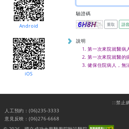
驗證碼
重取
語
Android
說明
第一次來院就醫病
第一次來院就醫的
健保住院病人，無
iOS
:::
禁止
人工預約：(06)235-3333
意見反映：(06)276-6668
© 2026 - 國立成功大學醫學院附設醫院