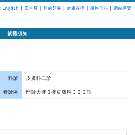
:
English
|
回首頁
|
預約領藥
|
健康存摺
|
服務信箱
|
網站導覽
詢
就醫須知
科診
皮膚科二診
看診區
門診大樓３樓皮膚科３３３診