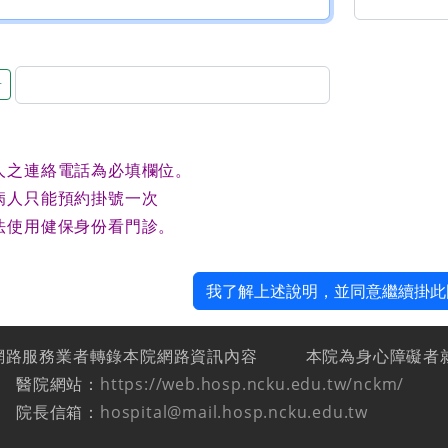
音
人之連絡電話為必填欄位。
病人只能預約掛號一次
法使用健保身份看門診。
我了解上述說明，並同意繼續掛此
網路服務業者轉錄本院網路資訊內容
本院為身心障礙者
醫院網站：
https://web.hosp.ncku.edu.tw/nckm/
院長信箱：
hospital@mail.hosp.ncku.edu.tw