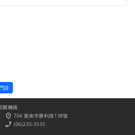
門診
就醫機構
location_on
704 臺南市勝利路138號
phone_enabled
(06)235-3535