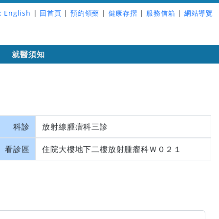
:
English
|
回首頁
|
預約領藥
|
健康存摺
|
服務信箱
|
網站導覽
詢
就醫須知
科診
放射線腫瘤科三診
看診區
住院大樓地下二樓放射腫瘤科Ｗ０２１