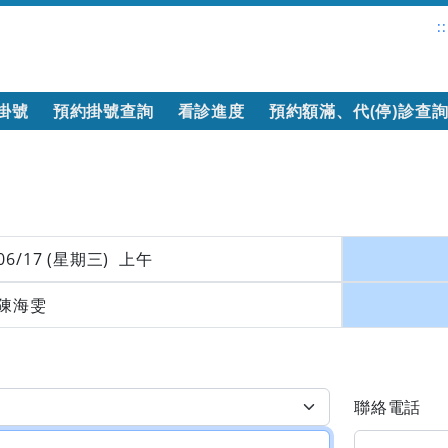
::
掛號
預約掛號查詢
看診進度
預約額滿、代(停)診查
06/17 (星期三) 上午
陳海雯
聯絡電話