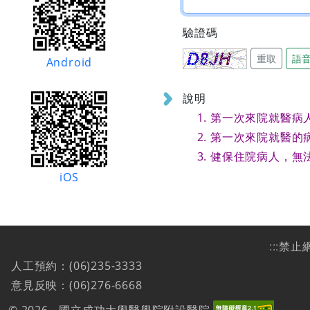
驗證碼
重取
語
Android
說明
第一次來院就醫病
第一次來院就醫的
健保住院病人，無
iOS
:::
禁止
人工預約：(06)235-3333
意見反映：(06)276-6668
© 2026 - 國立成功大學醫學院附設醫院