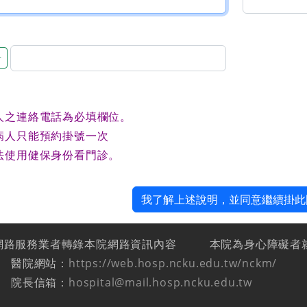
音
人之連絡電話為必填欄位。
病人只能預約掛號一次
法使用健保身份看門診。
我了解上述說明，並同意繼續掛此
網路服務業者轉錄本院網路資訊內容
本院為身心障礙者
醫院網站：
https://web.hosp.ncku.edu.tw/nckm/
院長信箱：
hospital@mail.hosp.ncku.edu.tw