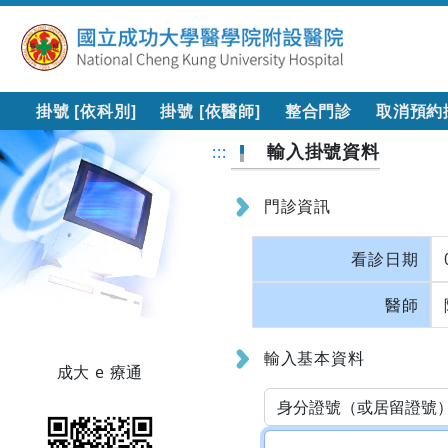
掛號 [依科別]
掛號 [依醫師]
整合門診
取消預約
輸入掛號資料
:::
門診資訊
看診日期
醫師
輸入基本資料
成大 e 療通