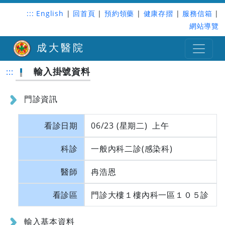
:::
English
|
回首頁
|
預約領藥
|
健康存摺
|
服務信箱
|
網站導覽
成大醫院
輸入掛號資料
:::
門診資訊
看診日期
06/23 (星期二) 上午
科診
一般內科二診(感染科)
醫師
冉浩恩
看診區
門診大樓１樓內科一區１０５診
輸入基本資料