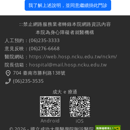
我了解上述說明，並同意繼續掛此門診
:::
禁止網路服務業者轉錄本院網路資訊內容
本院為身心障礙者就醫機構
人工預約：(06)235-3333
意見反映：(06)276-6668
醫院網站：
https://web.hosp.ncku.edu.tw/nckm/
院長信箱：
hospital@mail.hosp.ncku.edu.tw
location_on
704 臺南市勝利路138號
phone_enabled
(06)235-3535
成大 e 療通
Android
iOS
© 2026 - 國立成功大學醫學院附設醫院