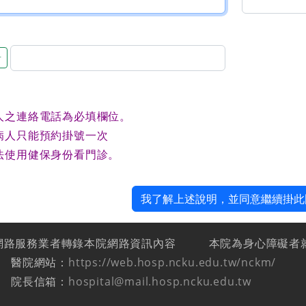
音
人之連絡電話為必填欄位。
病人只能預約掛號一次
法使用健保身份看門診。
我了解上述說明，並同意繼續掛此
網路服務業者轉錄本院網路資訊內容
本院為身心障礙者
醫院網站：
https://web.hosp.ncku.edu.tw/nckm/
院長信箱：
hospital@mail.hosp.ncku.edu.tw