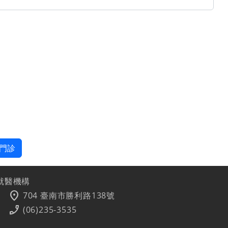
門診
就醫機構
location_on
704 臺南市勝利路138號
phone_enabled
(06)235-3535