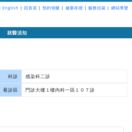
:
English
|
回首頁
|
預約領藥
|
健康存摺
|
服務信箱
|
網站導覽
詢
就醫須知
科診
感染科二診
看診區
門診大樓１樓內科一區１０７診