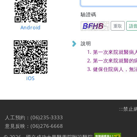
驗證碼
重取
語
Android
說明
第一次來院就醫病
第一次來院就醫的
健保住院病人，無
iOS
:::
禁止
人工預約：(06)235-3333
意見反映：(06)276-6668
© 2026 - 國立成功大學醫學院附設醫院