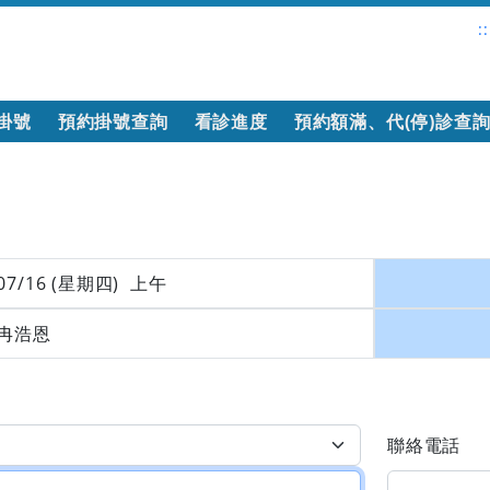
::
掛號
預約掛號查詢
看診進度
預約額滿、代(停)診查
07/16 (星期四) 上午
冉浩恩
聯絡電話