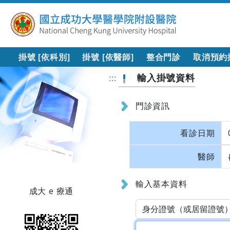
掛號 [依科別]
掛號 [依醫師]
整合門診
取消預約
輸入掛號資料
:::
門診資訊
看診日期
醫師
輸入基本資料
成大 e 療通