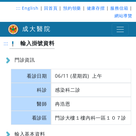
:::
English
|
回首頁
|
預約領藥
|
健康存摺
|
服務信箱
|
網站導覽
成大醫院
輸入掛號資料
:::
門診資訊
看診日期
06/11 (星期四) 上午
科診
感染科二診
醫師
冉浩恩
看診區
門診大樓１樓內科一區１０７診
輸入基本資料