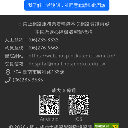
我了解上述說明，並同意繼續掛此門診
:::
禁止網路服務業者轉錄本院網路資訊內容
本院為身心障礙者就醫機構
人工預約：(06)235-3333
意見反映：(06)276-6668
醫院網站：
https://web.hosp.ncku.edu.tw/nckm/
院長信箱：
hospital@mail.hosp.ncku.edu.tw
location_on
704 臺南市勝利路138號
phone_enabled
(06)235-3535
成大 e 療通
Android
iOS
© 2026 - 國立成功大學醫學院附設醫院