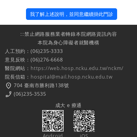
我了解上述說明，並同意繼續掛此門診
:::
禁止網路服務業者轉錄本院網路資訊內容
本院為身心障礙者就醫機構
人工預約：(06)235-3333
意見反映：(06)276-6668
醫院網站：
https://web.hosp.ncku.edu.tw/nckm/
院長信箱：
hospital@mail.hosp.ncku.edu.tw
location_on
704 臺南市勝利路138號
phone_enabled
(06)235-3535
成大 e 療通
Android
iOS