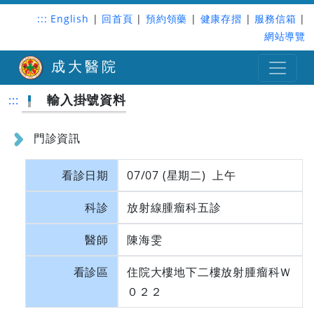
:::
English
|
回首頁
|
預約領藥
|
健康存摺
|
服務信箱
|
網站導覽
成大醫院
輸入掛號資料
:::
門診資訊
看診日期
07/07 (星期二) 上午
科診
放射線腫瘤科五診
醫師
陳海雯
看診區
住院大樓地下二樓放射腫瘤科Ｗ
０２２