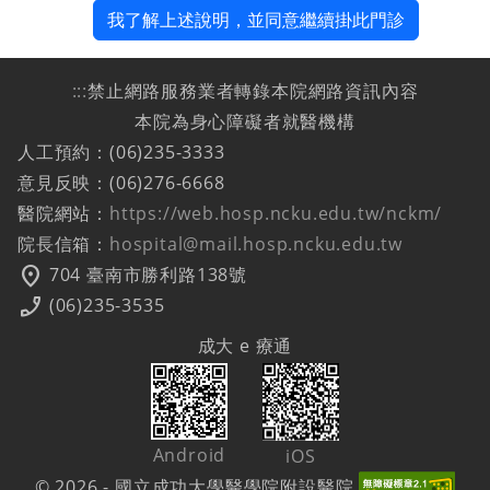
我了解上述說明，並同意繼續掛此門診
:::
禁止網路服務業者轉錄本院網路資訊內容
本院為身心障礙者就醫機構
人工預約：(06)235-3333
意見反映：(06)276-6668
醫院網站：
https://web.hosp.ncku.edu.tw/nckm/
院長信箱：
hospital@mail.hosp.ncku.edu.tw
location_on
704 臺南市勝利路138號
phone_enabled
(06)235-3535
成大 e 療通
Android
iOS
© 2026 - 國立成功大學醫學院附設醫院