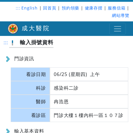
:::
English
|
回首頁
|
預約領藥
|
健康存摺
|
服務信箱
|
網站導覽
成大醫院
輸入掛號資料
:::
門診資訊
看診日期
06/25 (星期四) 上午
科診
感染科二診
醫師
冉浩恩
看診區
門診大樓１樓內科一區１０７診
輸入基本資料