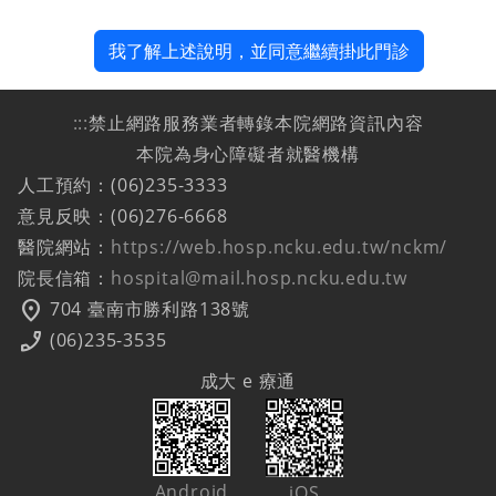
我了解上述說明，並同意繼續掛此門診
:::
禁止網路服務業者轉錄本院網路資訊內容
本院為身心障礙者就醫機構
人工預約：(06)235-3333
意見反映：(06)276-6668
醫院網站：
https://web.hosp.ncku.edu.tw/nckm/
院長信箱：
hospital@mail.hosp.ncku.edu.tw
location_on
704 臺南市勝利路138號
phone_enabled
(06)235-3535
成大 e 療通
Android
iOS