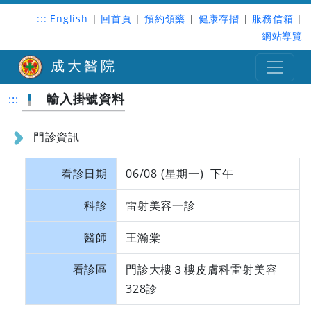
:::
English
|
回首頁
|
預約領藥
|
健康存摺
|
服務信箱
|
網站導覽
成大醫院
輸入掛號資料
:::
門診資訊
看診日期
06/08 (星期一) 下午
科診
雷射美容一診
醫師
王瀚棠
看診區
門診大樓３樓皮膚科雷射美容
328診