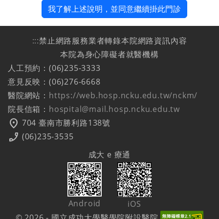
我了解上述說明，並同意繼續掛此門診
:::
禁止網路服務業者轉錄本院網路資訊內容
本院為身心障礙者就醫機構
人工預約：(06)235-3333
意見反映：(06)276-6668
醫院網站：
https://web.hosp.ncku.edu.tw/nckm/
院長信箱：
hospital@mail.hosp.ncku.edu.tw
location_on
704 臺南市勝利路138號
phone_enabled
(06)235-3535
成大 e 療通
Android
iOS
© 2026 - 國立成功大學醫學院附設醫院