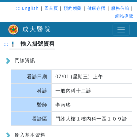
:::
English
|
回首頁
|
預約領藥
|
健康存摺
|
服務信箱
|
網站導覽
成大醫院
輸入掛號資料
:::
門診資訊
看診日期
07/01 (星期三) 上午
科診
一般內科十二診
醫師
李南瑤
看診區
門診大樓１樓內科一區１０９診
輸入基本資料