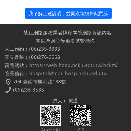
我了解上述說明，並同意繼續掛此門診
:::
禁止網路服務業者轉錄本院網路資訊內容
本院為身心障礙者就醫機構
人工預約：(06)235-3333
意見反映：(06)276-6668
醫院網站：
https://web.hosp.ncku.edu.tw/nckm/
院長信箱：
hospital@mail.hosp.ncku.edu.tw
location_on
704 臺南市勝利路138號
phone_enabled
(06)235-3535
成大 e 療通
Android
iOS