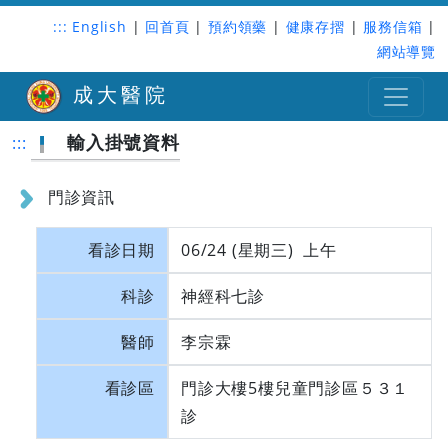
:::
English
|
回首頁
|
預約領藥
|
健康存摺
|
服務信箱
|
網站導覽
成大醫院
輸入掛號資料
:::
門診資訊
看診日期
06/24 (星期三) 上午
科診
神經科七診
醫師
李宗霖
看診區
門診大樓5樓兒童門診區５３１
診