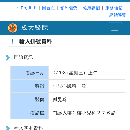
:::
English
|
回首頁
|
預約領藥
|
健康存摺
|
服務信箱
|
網站導覽
成大醫院
輸入掛號資料
:::
門診資訊
看診日期
07/08 (星期三) 上午
科診
小兒心臟科一診
醫師
謝旻玲
看診區
門診大樓２樓小兒科２７６診
輸入基本資料