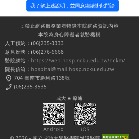
我了解上述說明，並同意繼續掛此門診
:::
禁止網路服務業者轉錄本院網路資訊內容
本院為身心障礙者就醫機構
人工預約：(06)235-3333
意見反映：(06)276-6668
醫院網站：
https://web.hosp.ncku.edu.tw/nckm/
院長信箱：
hospital@mail.hosp.ncku.edu.tw
location_on
704 臺南市勝利路138號
phone_enabled
(06)235-3535
成大 e 療通
Android
iOS
© 2026 - 國立成功大學醫學院附設醫院