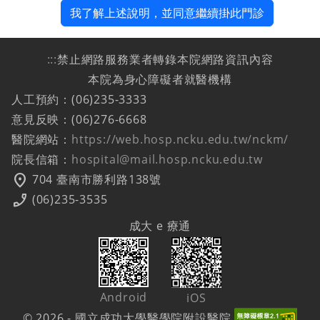
我了解上述說明，並同意繼續掛此門診
:::
禁止網路服務業者轉錄本院網路資訊內容
本院為身心障礙者就醫機構
人工預約：(06)235-3333
意見反映：(06)276-6668
醫院網站：
https://web.hosp.ncku.edu.tw/nckm/
院長信箱：
hospital@mail.hosp.ncku.edu.tw
location_on
704 臺南市勝利路138號
phone_enabled
(06)235-3535
成大 e 療通
Android
iOS
© 2026 - 國立成功大學醫學院附設醫院