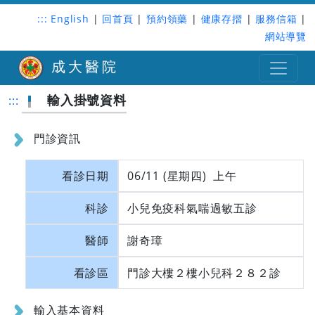
:::
English
|
回首頁
|
預約領藥
|
健康存摺
|
服務信箱
|
網站導覽
成大醫院
輸入掛號資料
:::
門診資訊
看診日期
06/11 (星期四) 上午
科診
小兒免疫科氣喘過敏五診
醫師
謝奇璋
看診區
門診大樓２樓小兒科２８２診
輸入基本資料