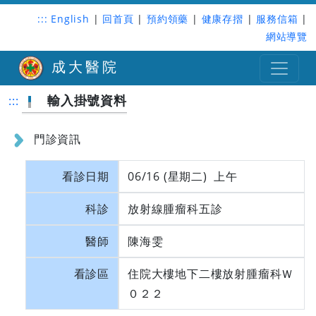
:::
English
|
回首頁
|
預約領藥
|
健康存摺
|
服務信箱
|
網站導覽
成大醫院
輸入掛號資料
:::
門診資訊
看診日期
06/16 (星期二) 上午
科診
放射線腫瘤科五診
醫師
陳海雯
看診區
住院大樓地下二樓放射腫瘤科Ｗ
０２２