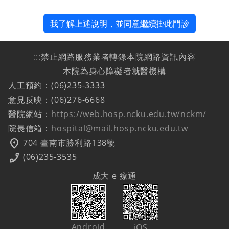
我了解上述說明，並同意繼續掛此門診
:::
禁止網路服務業者轉錄本院網路資訊內容
本院為身心障礙者就醫機構
人工預約：(06)235-3333
意見反映：(06)276-6668
醫院網站：
https://web.hosp.ncku.edu.tw/nckm/
院長信箱：
hospital@mail.hosp.ncku.edu.tw
location_on
704 臺南市勝利路138號
phone_enabled
(06)235-3535
成大 e 療通
Android
iOS