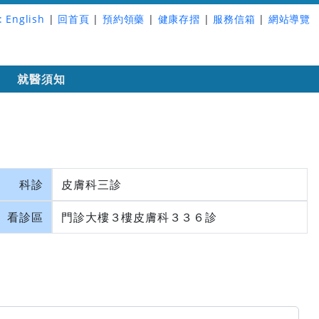
:
English
|
回首頁
|
預約領藥
|
健康存摺
|
服務信箱
|
網站導覽
詢
就醫須知
科診
皮膚科三診
看診區
門診大樓３樓皮膚科３３６診