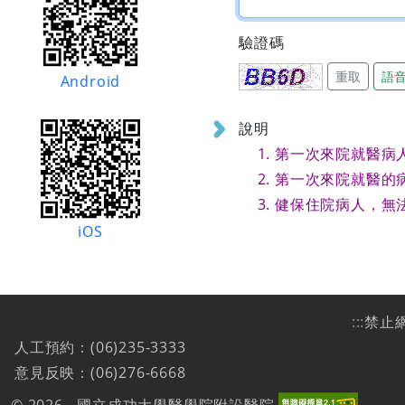
驗證碼
重取
語
Android
說明
第一次來院就醫病
第一次來院就醫的
健保住院病人，無
iOS
:::
禁止
人工預約：(06)235-3333
意見反映：(06)276-6668
© 2026 - 國立成功大學醫學院附設醫院