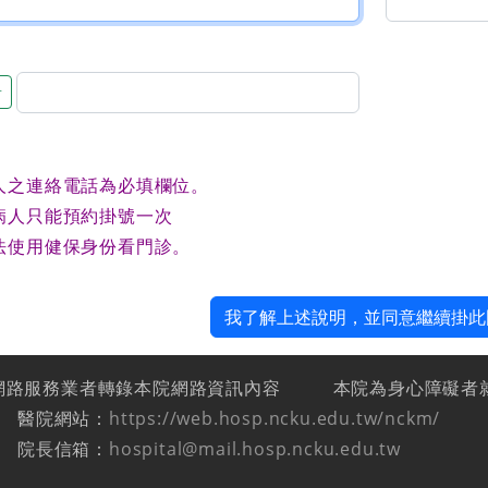
音
人之連絡電話為必填欄位。
病人只能預約掛號一次
法使用健保身份看門診。
我了解上述說明，並同意繼續掛此
網路服務業者轉錄本院網路資訊內容
本院為身心障礙者
醫院網站：
https://web.hosp.ncku.edu.tw/nckm/
院長信箱：
hospital@mail.hosp.ncku.edu.tw