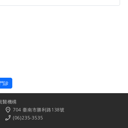
門診
就醫機構
location_on
704 臺南市勝利路138號
phone_enabled
(06)235-3535