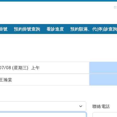
::
掛號
預約掛號查詢
看診進度
預約額滿、代(停)診查
07/08 (星期三) 上午
王瀚棠
聯絡電話