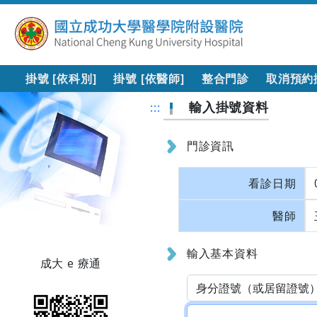
掛號 [依科別]
掛號 [依醫師]
整合門診
取消預約
輸入掛號資料
:::
門診資訊
看診日期
醫師
輸入基本資料
成大 e 療通