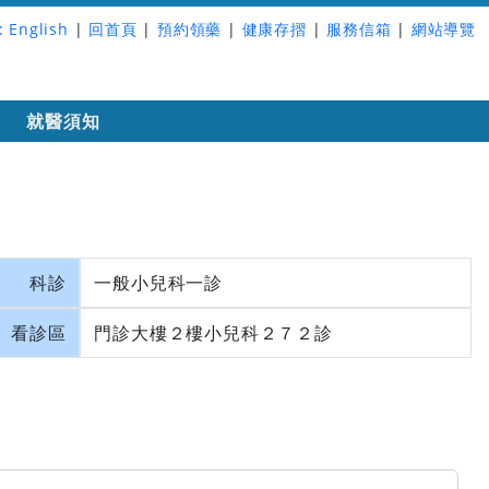
:
English
|
回首頁
|
預約領藥
|
健康存摺
|
服務信箱
|
網站導覽
詢
就醫須知
科診
一般小兒科一診
看診區
門診大樓２樓小兒科２７２診