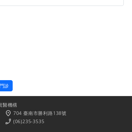
門診
就醫機構
location_on
704 臺南市勝利路138號
phone_enabled
(06)235-3535