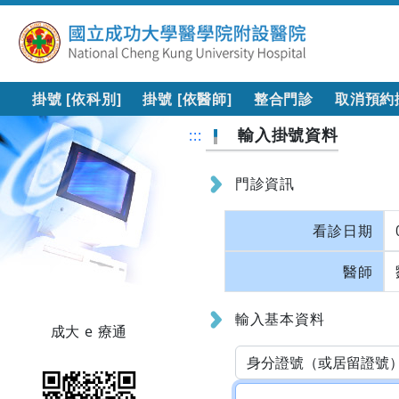
掛號 [依科別]
掛號 [依醫師]
整合門診
取消預約
輸入掛號資料
:::
門診資訊
看診日期
醫師
輸入基本資料
成大 e 療通