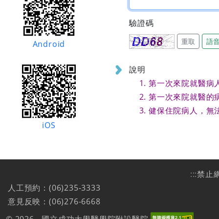
驗證碼
重取
語
Android
說明
第一次來院就醫病
第一次來院就醫的
健保住院病人，無
iOS
:::
禁止
人工預約：(06)235-3333
意見反映：(06)276-6668
© 2026 - 國立成功大學醫學院附設醫院