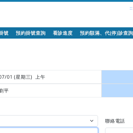
::
掛號
預約掛號查詢
看診進度
預約額滿、代(停)診查
07/01 (星期三) 上午
劉平
聯絡電話