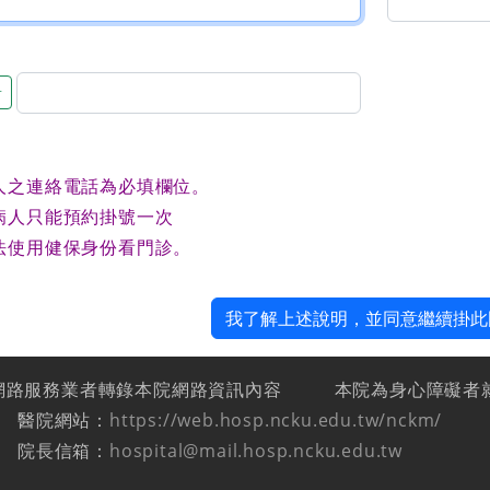
音
人之連絡電話為必填欄位。
病人只能預約掛號一次
法使用健保身份看門診。
我了解上述說明，並同意繼續掛此
網路服務業者轉錄本院網路資訊內容
本院為身心障礙者
醫院網站：
https://web.hosp.ncku.edu.tw/nckm/
院長信箱：
hospital@mail.hosp.ncku.edu.tw