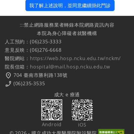
我了解上述說明，並同意繼續掛此門診
:::
禁止網路服務業者轉錄本院網路資訊內容
本院為身心障礙者就醫機構
人工預約：(06)235-3333
意見反映：(06)276-6668
醫院網站：
https://web.hosp.ncku.edu.tw/nckm/
院長信箱：
hospital@mail.hosp.ncku.edu.tw
location_on
704 臺南市勝利路138號
phone_enabled
(06)235-3535
成大 e 療通
Android
iOS
© 2026 - 國立成功大學醫學院附設醫院