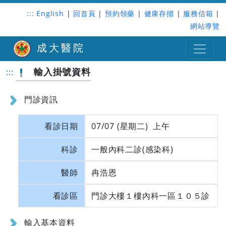
:::
English
|
回首頁
|
預約領藥
|
健康存摺
|
服務信箱
|
網站導覽
成大醫院
輸入掛號資料
:::
門診資訊
看診日期
07/07 (星期二) 上午
科診
一般內科二診(感染科)
醫師
冉浩恩
看診區
門診大樓１樓內科一區１０５診
輸入基本資料