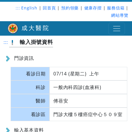
:::
English
|
回首頁
|
預約領藥
|
健康存摺
|
服務信箱
|
網站導覽
成大醫院
輸入掛號資料
:::
門診資訊
看診日期
07/14 (星期二) 上午
科診
一般內科四診(血液科)
醫師
傅蓓安
看診區
門診大樓５樓癌症中心５０９室
輸入基本資料