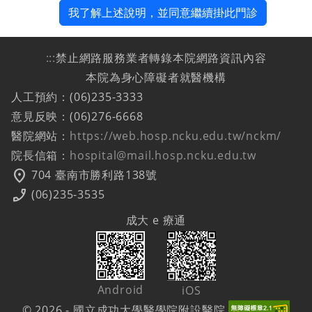
我了解上述說明，並同意繼續掛此門診
:::
禁止網路服務業者轉錄本院網路資訊內容
本院為身心障礙者就醫機構
人工預約：(06)235-3333
意見反映：(06)276-6668
醫院網站：
https://web.hosp.ncku.edu.tw/nckm/
院長信箱：
hospital@mail.hosp.ncku.edu.tw
location_on
704 臺南市勝利路138號
phone_enabled
(06)235-3535
成大 e 療通
Android
iOS
© 2026 - 國立成功大學醫學院附設醫院