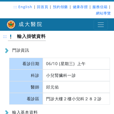
:::
English
|
回首頁
|
預約領藥
|
健康存摺
|
服務信箱
|
網站導覽
成大醫院
輸入掛號資料
:::
門診資訊
看診日期
06/10 (星期三) 上午
科診
小兒腎臟科一診
醫師
邱元佑
看診區
門診大樓２樓小兒科２８２診
輸入基本資料