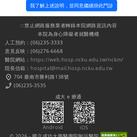
我了解上述說明，並同意繼續掛此門診
:::
禁止網路服務業者轉錄本院網路資訊內容
本院為身心障礙者就醫機構
人工預約：(06)235-3333
意見反映：(06)276-6668
醫院網站：
https://web.hosp.ncku.edu.tw/nckm/
院長信箱：
hospital@mail.hosp.ncku.edu.tw
location_on
704 臺南市勝利路138號
phone_enabled
(06)235-3535
成大 e 療通
Android
iOS
© 2026 - 國立成功大學醫學院附設醫院