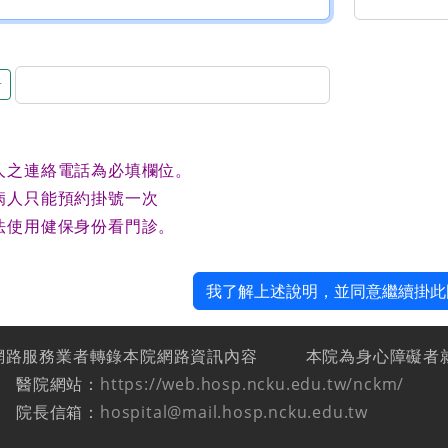
音
人之連絡電話為必填欄位。
病人只能預約掛號一次
法使用健保身份看門診。
我了解上述說明，並同意繼續掛此
網路服務業者轉錄本院網路資訊內容
本院為身心障礙者
醫院網站：
https://web.hosp.ncku.edu.tw/nckm/
院長信箱：
hospital@mail.hosp.ncku.edu.tw