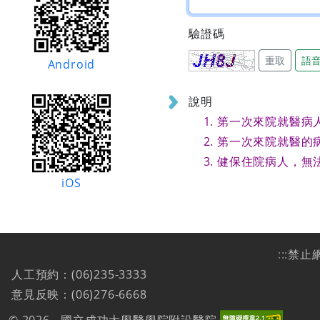
驗證碼
重取
語
Android
說明
第一次來院就醫病
第一次來院就醫的
健保住院病人，無
iOS
:::
禁止
人工預約：(06)235-3333
意見反映：(06)276-6668
© 2026 - 國立成功大學醫學院附設醫院