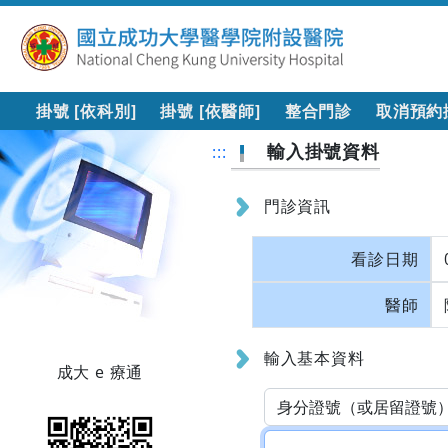
掛號 [依科別]
掛號 [依醫師]
整合門診
取消預約
輸入掛號資料
:::
門診資訊
看診日期
醫師
輸入基本資料
成大 e 療通