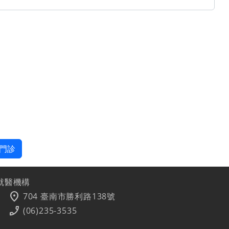
門診
就醫機構
location_on
704 臺南市勝利路138號
phone_enabled
(06)235-3535