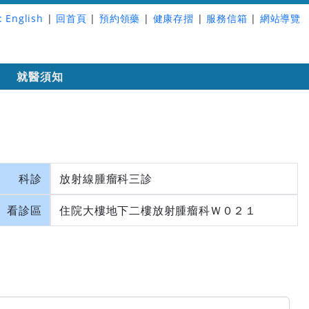
:
English
|
回首頁
|
預約領藥
|
健康存摺
|
服務信箱
|
網站導覽
詢
就醫須知
科診
放射線腫瘤科三診
看診區
住院大樓地下二樓放射腫瘤科Ｗ０２１