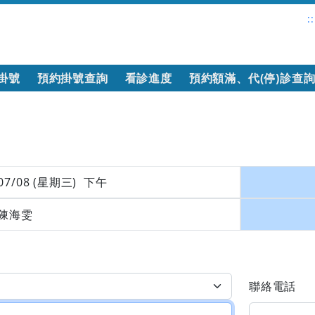
::
掛號
預約掛號查詢
看診進度
預約額滿、代(停)診查
07/08 (星期三) 下午
陳海雯
聯絡電話