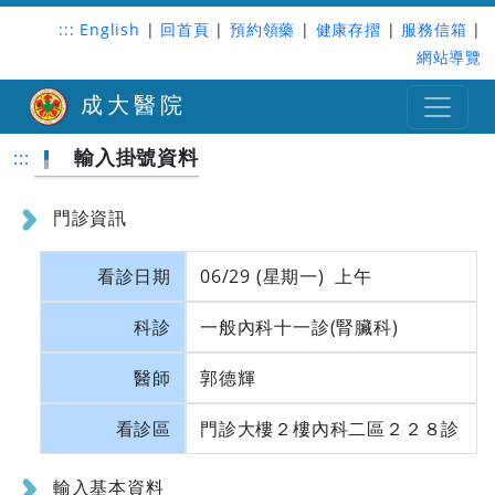
:::
English
|
回首頁
|
預約領藥
|
健康存摺
|
服務信箱
|
網站導覽
成大醫院
輸入掛號資料
:::
門診資訊
看診日期
06/29 (星期一) 上午
科診
一般內科十一診(腎臟科)
醫師
郭德輝
看診區
門診大樓２樓內科二區２２８診
輸入基本資料