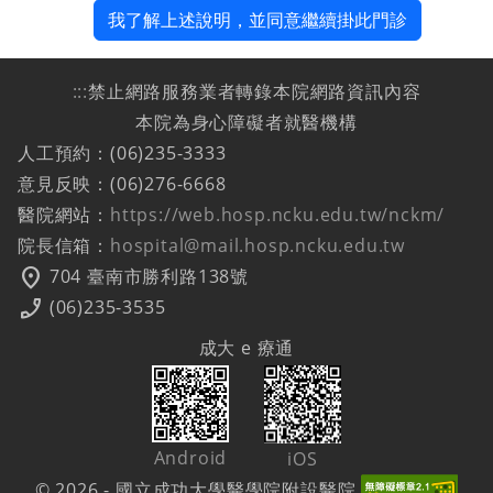
我了解上述說明，並同意繼續掛此門診
:::
禁止網路服務業者轉錄本院網路資訊內容
本院為身心障礙者就醫機構
人工預約：(06)235-3333
意見反映：(06)276-6668
醫院網站：
https://web.hosp.ncku.edu.tw/nckm/
院長信箱：
hospital@mail.hosp.ncku.edu.tw
location_on
704 臺南市勝利路138號
phone_enabled
(06)235-3535
成大 e 療通
Android
iOS
© 2026 - 國立成功大學醫學院附設醫院